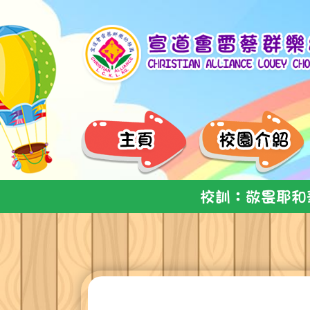
校訓：敬畏耶和