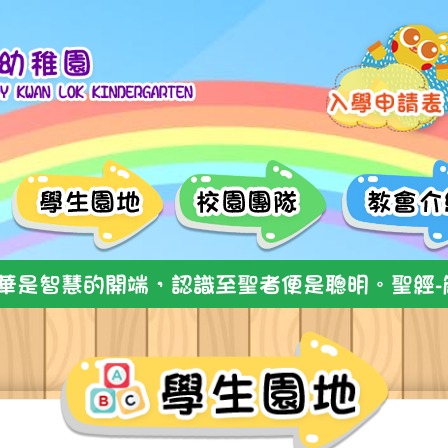
華是智慧的開端，認識至聖者便是聰明。聖經-