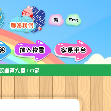
繁
Eng
箴言第九章10節