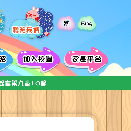
繁
Eng
箴言第九章10節