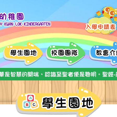
華是智慧的開端，認識至聖者便是聰明。聖經-