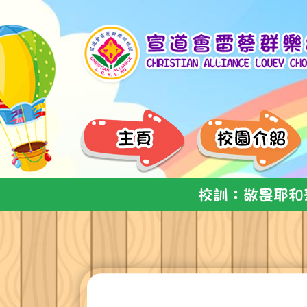
校訓：敬畏耶和