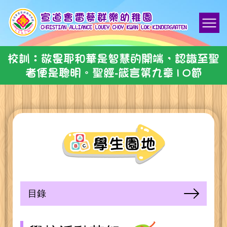
校訓：敬畏耶和華是智慧的開端，認識至聖
者便是聰明。聖經-箴言第九章10節
目錄