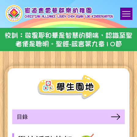
校訓：敬畏耶和華是智慧的開端，認識至聖
者便是聰明。聖經-箴言第九章10節
目錄