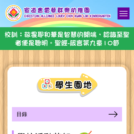
校訓：敬畏耶和華是智慧的開端，認識至聖
者便是聰明。聖經-箴言第九章10節
目錄