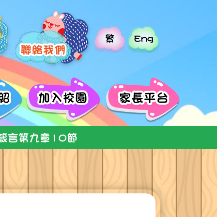
繁
Eng
箴言第九章10節