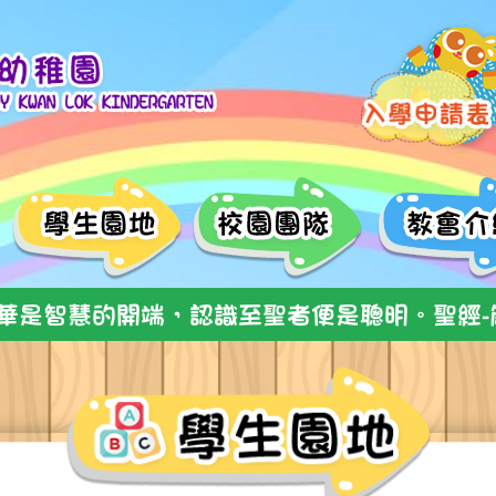
華是智慧的開端，認識至聖者便是聰明。聖經-