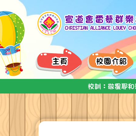
校訓：敬畏耶和