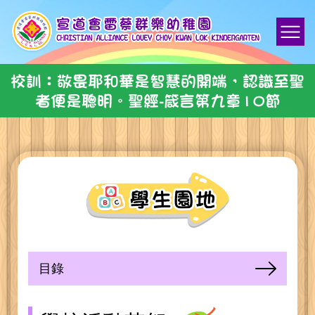
校訓：敬畏耶和華是智慧的開端，認識至聖
者便是聰明。聖經-箴言第九章10節
目錄