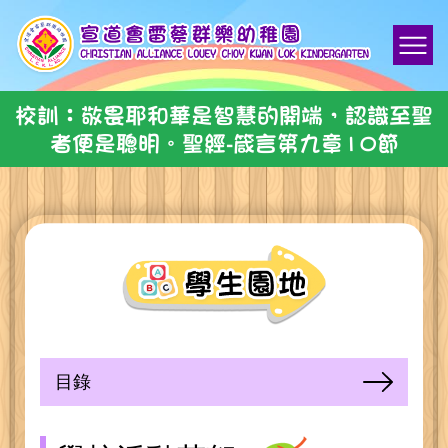
校訓：敬畏耶和華是智慧的開端，認識至聖
者便是聰明。聖經-箴言第九章10節
目錄