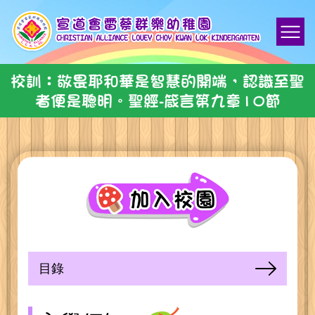
校訓：敬畏耶和華是智慧的開端，認識至聖
者便是聰明。聖經-箴言第九章10節
目錄