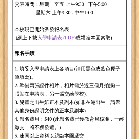
交表時間：星期一至五 上午9:30 - 下午5:00
星期六 上午9:30 - 中午1:00
本校現已開始派發報名表
(網上下載
入學申請表 (PDF)
或親臨本園索取)
報名手續
1. 填妥入學申請表上各項目(請用黑色或藍色原子
筆填寫)。
2. 準備兩張證件相片，相片需於近三個月拍攝(一
張貼在申請表，另一張交給學校)。
3. 兒童之出生紙正本及副本(如非在港出生，請帶
其他身份證明文件的正本及副本)
4. 報名費用：$40 (此報名費已獲教育局核准，一經
繳交，將不獲發還。)
5. 連同以上資料以親臨本園遞交