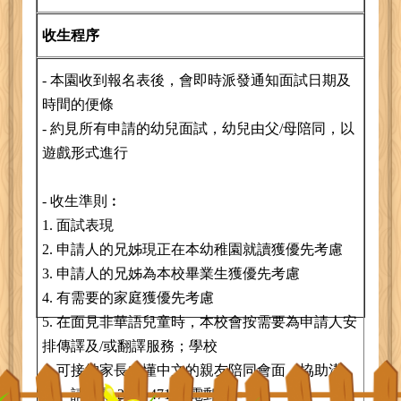
收生程序
- 本園收到報名表後，會即時派發通知面試日期及
時間的便條
- 約見所有申請的幼兒面試，幼兒由父/母陪同，以
遊戲形式進行
- 收生準則︰
1. 面試表現
2. 申請人的兄姊現正在本幼稚園就讀獲優先考慮
3. 申請人的兄姊為本校畢業生獲優先考慮
4. 有需要的家庭獲優先考慮
5. 在面見非華語兒童時，本校會按需要為申請人安
排傳譯及/或翻譯服務；學校
可接納家長由懂中文的親友陪同會面，協助溝
通。請致電 2720 4718 / 電郵